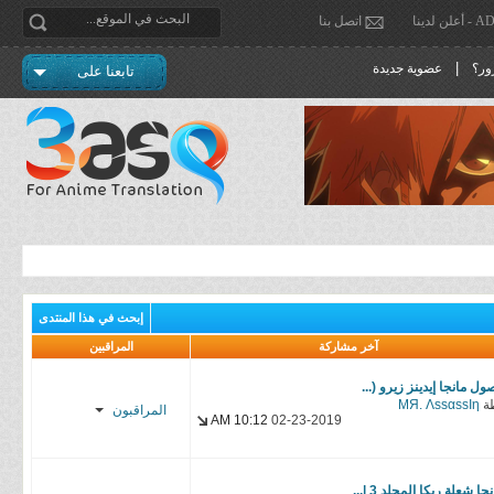
دينا
اتصل بنا
|
ور؟
عضوية جديدة
تابعنا على
إبحث في هذا المنتدى
آخر مشاركة
المراقبين
ول مانجا إيدينز زيرو (...
ة
MЯ. ΛѕѕαѕѕΙη
المراقبون
10:12 AM
02-23-2019
YasseR-
sensei
جا شعلة ريكا المجلد 3 |...