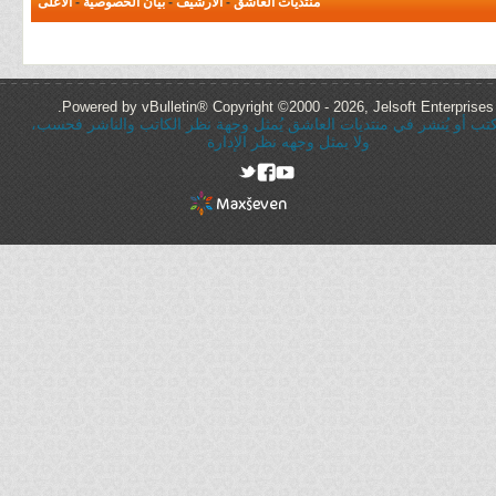
منتديات العاشق
-
الأرشيف
-
بيان الخصوصية
-
الأعلى
Powered by vBulletin® Copyright ©2000 - 2026, Jelsoft Enterprises 
ُكتب أو يُنشر في منتديات العاشق يُمثل وجهة نظر الكاتب والناشر فحسب،
ولا يمثل وجهه نظر الإدارة
rel="nofollow"