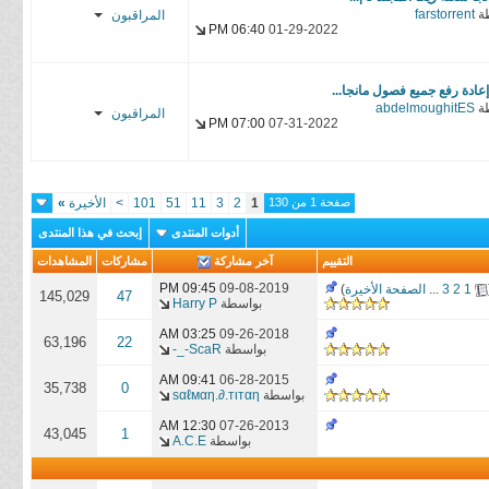
ة
farstorrent
المراقبون
3MROO96
06:40 PM
01-29-2022
Narumar
Sama
 إعادة رفع جميع فصول مانجا...
ة
abdelmoughitES
المراقبون
YasseR-
07:00 PM
07-31-2022
sensei
YasseR-
3MROO96
sensei
صفحة 1 من 130
1
2
3
11
51
101
>
الأخيرة
»
3MROO96
أدوات المنتدى
إبحث في هذا المنتدى
التقييم
آخر مشاركة
مشاركات
المشاهدات
09:45 PM
09-08-2019
1
2
3
...
الصفحة الأخيرة
)
145,029
47
بواسطة
Harry P
03:25 AM
09-26-2018
63,196
22
بواسطة
ScaR-_-
09:41 AM
06-28-2015
35,738
0
بواسطة
ѕαℓмαη.∂.тιтαη
12:30 AM
07-26-2013
43,045
1
بواسطة
A.C.E