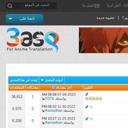
دينا
اتصل بنا
|
ور؟
عضوية جديدة
تابعنا على
أدوات المنتدى
إبحث في هذا المنتدى
التقييم
آخر مشاركة
مشاركات
المشاهدات
09:08 AM
07-08-2023
38,812
1
بواسطة
D37IL
08:52 PM
11-30-2022
6,975
0
بواسطة
Ramadhan
10:27 PM
11-25-2022
6,258
0
بواسطة
Ramadhan