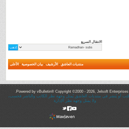
الانتقال السريع
منتديات العاشق
-
الأرشيف
-
بيان الخصوصية
-
الأعلى
Powered by vBulletin® Copyright ©2000 - 2026, Jelsoft Enterprises 
ُكتب أو يُنشر في منتديات العاشق يُمثل وجهة نظر الكاتب والناشر فحسب،
ولا يمثل وجهه نظر الإدارة
rel="nofollow"