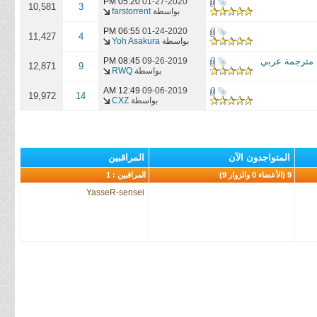
05:20 PM
01-27-2020
10,581
3
بواسطة
farstorrent
06:55 PM
01-24-2020
11,427
4
بواسطة
Yoh Asakura
08:45 PM
09-26-2019
12,871
9
بواسطة
RWQ
12:49 AM
09-06-2019
19,972
14
بواسطة
CXZ
المتواجدون الآن
المراقبين
9 (الأعضاء 0 والزوار 9)
المراقبين : 1
YasseR-sensei