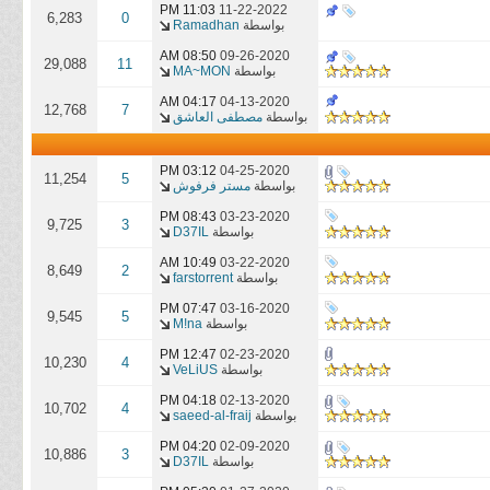
11:03 PM
11-22-2022
6,283
0
بواسطة
Ramadhan
08:50 AM
09-26-2020
29,088
11
بواسطة
MA~MON
04:17 AM
04-13-2020
12,768
7
بواسطة
مصطفى العاشق
03:12 PM
04-25-2020
11,254
5
بواسطة
مستر فرفوش
08:43 PM
03-23-2020
9,725
3
بواسطة
D37IL
10:49 AM
03-22-2020
8,649
2
بواسطة
farstorrent
07:47 PM
03-16-2020
9,545
5
بواسطة
M!na
12:47 PM
02-23-2020
10,230
4
بواسطة
VeLiUS
04:18 PM
02-13-2020
10,702
4
بواسطة
saeed-al-fraij
04:20 PM
02-09-2020
10,886
3
بواسطة
D37IL