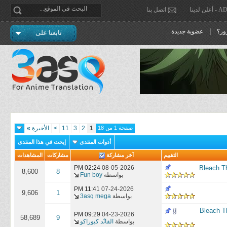
دينا
اتصل بنا
|
ور؟
عضوية جديدة
تابعنا على
صفحة 1 من 18
1
2
3
11
>
الأخيرة
»
أدوات المنتدى
إبحث في هذا المنتدى
التقييم
آخر مشاركة
مشاركات
المشاهدات
02:24 PM
08-05-2026
8,600
8
بواسطة
Fun boy
11:41 PM
07-24-2026
9,606
1
بواسطة
3asq mega
Bleach Thousand-Year B
09:29 PM
04-23-2026
58,689
9
بواسطة
القاىْد كيوراكو