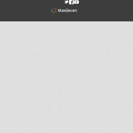
rel="nofollow"