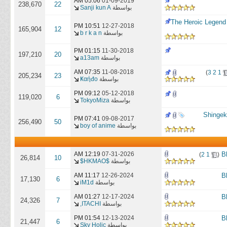
05:06 AM
01-09-2019
238,670
22
بواسطة
Sanji kun A
10:51 PM
12-27-2018
165,904
12
بواسطة
b r k a n
01:15 PM
11-30-2018
197,210
20
بواسطة
a13am
07:35 AM
11-08-2018
)
3
2
1
205,234
23
بواسطة
Ҝαήđo
09:12 PM
05-12-2018
119,020
6
بواسطة
TokyoMiza
ة من الموسم الثاني لأنمي الهجوم على العمالقة | Shingeki no
07:41 PM
09-08-2017
256,490
50
بواسطة
boy of anime
‏
07-31-2026
12:19 AM
)
2
1
(
26,814
10
بواسطة
$HKMAO$
11:17 AM
12-26-2024
17,130
6
بواسطة
iM1d
01:27 AM
12-17-2024
24,326
7
بواسطة
ITACHI,
01:54 PM
12-13-2024
21,447
6
بواسطة
Sky Holic