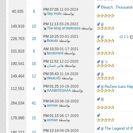
ة | Bleach: Thousand-Year Blood War EP01-
07:05 PM
11-03-2024
40,935
6
بواسطة
Sky Holic
11:13 PM
03-29-2022
149,919
10
بواسطة
The king of darkness
10:25 PM
03-01-2021
)
3
2
1
228,763
20
بواسطة
Bokuto
10:33 AM
01-17-2021
101,818
6
بواسطة
farstorrent
11:52 PM
12-22-2020
190,541
16
بواسطة
هاني غسان
05:43 PM
11-19-2020
149,464
12
بواسطة
WaaLiiD
01:25 PM
10-16-2020
112,551
4
بواسطة
AAABOSSAAA
04:33 PM
06-18-2020
284,034
41
بواسطة
asmae
01:15 PM
06-17-2020
178,998
15
بواسطة
asmae
| The Legend of the Galactic Heroes Ep
12:14 PM
04-29-2020
180,372
10