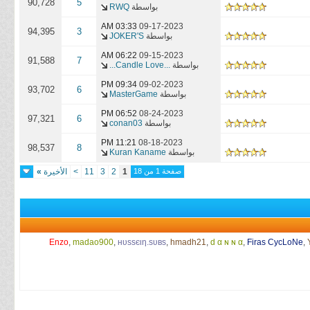
90,728
5
بواسطة
RWQ
03:33 AM
09-17-2023
94,395
3
بواسطة
JOKER'S
06:22 AM
09-15-2023
91,588
7
بواسطة
...Candle Love...
09:34 PM
09-02-2023
93,702
6
بواسطة
MasterGame
06:52 PM
08-24-2023
97,321
6
بواسطة
conan03
11:21 PM
08-18-2023
98,537
8
بواسطة
Kuran Kaname
صفحة 1 من 18
1
2
3
11
>
الأخيرة
»
Enzo
,
madao900
,
нυѕѕєιη.ѕυвѕ
,
hmadh21
,
d α ɴ ɴ α
,
Firas CycLoNe
,