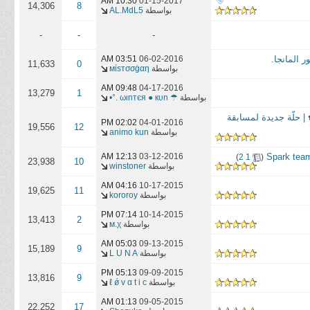
10:30 AM
01-15-2017
14,306
8
بواسطة
AL.MdL5
-
-
-
03:51 AM
06-02-2016
11,633
0
بواسطة
мίѕтσσġαη
09:48 AM
04-17-2016
13,279
1
بواسطة
☂ ωιnтєя ● кυn .°•
 | حلّة جديدة لمسابقة
02:02 PM
04-01-2016
19,556
12
بواسطة
animo kun
‏
03-12-2016
12:13 AM
)
2
1
(
23,938
10
بواسطة
winstoner
04:16 AM
10-17-2015
19,625
11
بواسطة
kororoy
07:14 PM
10-14-2015
13,413
2
بواسطة
м.χ
05:03 AM
09-13-2015
15,189
9
بواسطة
L U N A
05:13 PM
09-09-2015
13,816
9
بواسطة
ℓ ǿ v α t i c
01:13 AM
09-05-2015
22,252
17