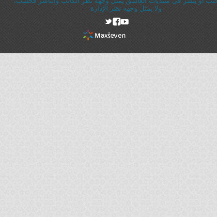
ُكتب أو يُنشر في منتديات العاشق يُمثل وجهة نظر الكاتب والناشر فحسب،
ولا يمثل وجهه نظر الإدارة
rel="nofollow"