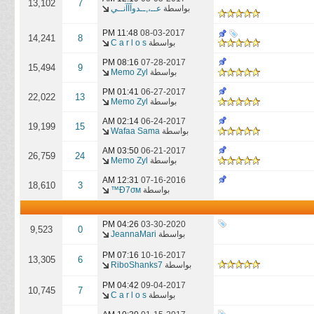
13,102
7
بواسطة
عــ،,ــدوآآآنــي
11:48 PM
08-03-2017
14,241
8
بواسطة
C a r l o s
08:16 PM
07-28-2017
15,494
9
بواسطة
Memo Zyl
01:41 PM
06-27-2017
22,022
13
بواسطة
Memo Zyl
02:14 AM
06-24-2017
19,199
15
بواسطة
Wafaa Sama
03:50 AM
06-21-2017
26,759
24
بواسطة
Memo Zyl
12:31 AM
07-16-2016
18,610
3
بواسطة
Đ7σм™
04:26 PM
03-30-2020
9,523
0
بواسطة
JeannaMari
07:16 PM
10-16-2017
13,305
6
بواسطة
RiboShanks7
04:42 PM
09-04-2017
10,745
7
بواسطة
C a r l o s