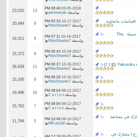
08:40 PM
03-05-2018
23,520
13
بواسطة
peronaruto
 اقتباسات مانجاوية.
10-17-2017
05:33 PM
20,484
8
بواسطة
RiboShanks7
[مشارك في مسابقة صور وتقارير المانغا ]: تتجمع ذكريات الماضي لتغدو ذكرى جميلة ..The
07:11 PM
10-16-2017
16,011
9
بواسطة
RiboShanks7
06:43 PM
10-16-2017
15,372
8
بواسطة
RiboShanks7
‏
10-16-2017
06:37 PM
)
2
1
(
26,639
11
بواسطة
RiboShanks7
06:26 PM
10-16-2017
15,205
8
بواسطة
RiboShanks7
08:04 PM
08-12-2017
19,496
10
بواسطة
C a r l o s
08:04 PM
08-12-2017
15,762
7
بواسطة
C a r l o s
 مع تقرير عن مانغا اا طريق القطط اا cat street ( مشارك في مسابقة
10:46 PM
08-10-2017
11,784
5
بواسطة
MR.als3di
مانغا cat street // قطط الشوارع ( مشارك في
12:19 AM
08-05-2017