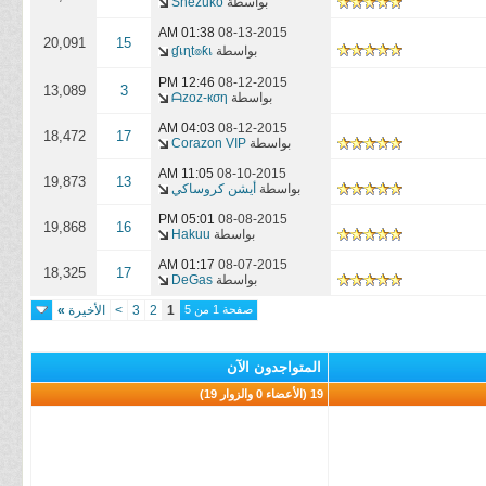
بواسطة
Shezuko
01:38 AM
08-13-2015
20,091
15
بواسطة
ɠเɳt๏ƙเ
12:46 PM
08-12-2015
13,089
3
بواسطة
ᗩzoz-кση
04:03 AM
08-12-2015
18,472
17
بواسطة
Corazon VIP
11:05 AM
08-10-2015
19,873
13
بواسطة
أيشن كروساكي
05:01 PM
08-08-2015
19,868
16
بواسطة
Hakuu
01:17 AM
08-07-2015
18,325
17
بواسطة
DeGas
صفحة 1 من 5
1
2
3
>
الأخيرة
»
المتواجدون الآن
19 (الأعضاء 0 والزوار 19)