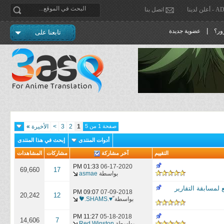
دينا
اتصل بنا
|
ور؟
عضوية جديدة
تابعنا على
صفحة 1 من 5
1
2
3
>
الأخيرة
»
أدوات المنتدى
إبحث في هذا المنتدى
التقييم
آخر مشاركة
مشاركات
المشاهدات
01:33 PM
06-17-2020
69,660
17
بواسطة
asmae
والكذب والخداع مهارتي مانغا لعبة الكذب اا Lair game[ تابع لمسابقة التقارير
09:07 PM
07-09-2018
20,242
12
بواسطة
ّ♥.SHAMS.♥ّ
11:27 PM
05-18-2018
14,606
7
بواسطة
Red Winston