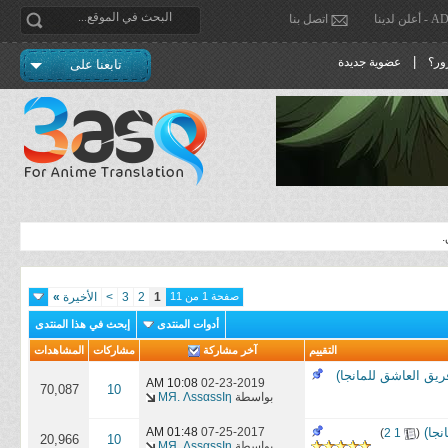
دينا
اتصل بنا
|
ور؟
عضوية جديدة
تابعنا على
.
صفحة 1 من 11
1
2
3
>
الأخيرة
»
أدوات المنتدى
إبحث في هذا المنتدى
التقييم
آخر مشاركة
مشاركات
المشاهدات
10:08 AM
02-23-2019
70,087
10
بواسطة
MЯ. ΛѕѕαѕѕΙη
‏
07-25-2017
01:48 AM
)
2
1
(
20,966
10
بواسطة
MЯ. ΛѕѕαѕѕΙη