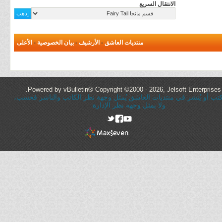
الانتقال السريع
منتديات العاشق
-
الأرشيف
-
بيان الخصوصية
-
الأعلى
Powered by vBulletin® Copyright ©2000 - 2026, Jelsoft Enterprises 
ُكتب أو يُنشر في منتديات العاشق يُمثل وجهة نظر الكاتب والناشر فحسب،
ولا يمثل وجهه نظر الإدارة
rel="nofollow"