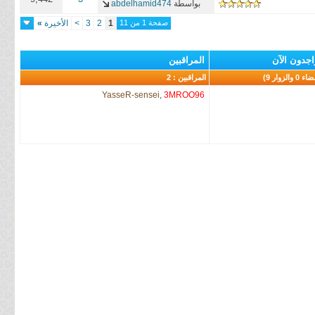
بواسطة
abdelhamid474
صفحة 1 من 11
1
2
3
>
الأخيرة
»
اجدون الآن
المراقبين
المراقبين : 2
YasseR-sensei
,
3MROO96