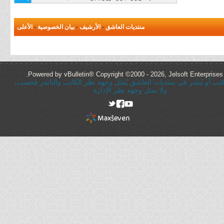
منتديات العاشق
-
الأرشيف
-
بيان الخصوصية
-
الأعلى
Powered by vBulletin® Copyright ©2000 - 2026, Jelsoft Enterprises 
ُكتب أو يُنشر في منتديات العاشق يُمثل وجهة نظر الكاتب والناشر فحسب،
ولا يمثل وجهه نظر الإدارة
rel="nofollow"