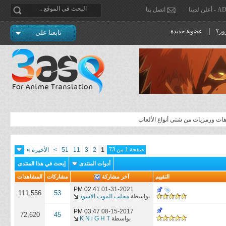
دينا
اتصل بنا
|
ور؟
عضوية جديدة
تابعنا على
ات ورمزيات من شتي أنواع الألعاب
صفحة 1 من 73
1
2
3
11
51
>
الأخيرة
»
أدوات المنتدى
إبحث في هذا المنتدى
التقييم
آخر مشاركة
مشاركات
المشاهدات
02:41 PM
01-31-2021
111,556
53
بواسطة
مخلب الموت الاسود
03:47 PM
08-15-2017
72,620
45
بواسطة
K N i G H T