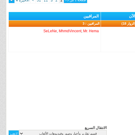
صفحة 1 من 73
1
2
3
11
51
>
الأخيرة
»
لآن
المراقبين
المراقبين : 3
SeLeNe
,
MhmdVincent
,
Mr. Hema
الانتقال السريع