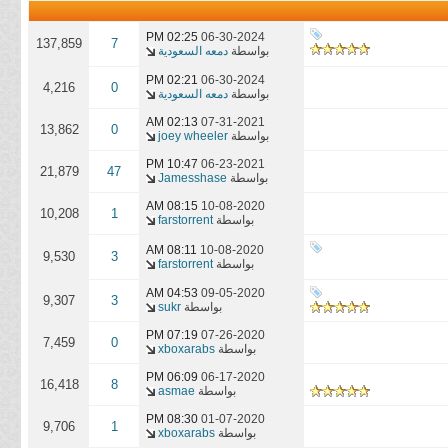
02:25 PM
06-30-2024
137,859
7
بواسطة
دمعه السعودية
02:21 PM
06-30-2024
4,216
0
بواسطة
دمعه السعودية
02:13 AM
07-31-2021
13,862
0
بواسطة
joey wheeler
10:47 PM
06-23-2021
21,879
47
بواسطة
Jamesshase
08:15 AM
10-08-2020
10,208
1
بواسطة
farstorrent
08:11 AM
10-08-2020
9,530
3
بواسطة
farstorrent
04:53 AM
09-05-2020
9,307
3
بواسطة
sukr
07:19 PM
07-26-2020
7,459
0
بواسطة
xboxarabs
06:09 PM
06-17-2020
16,418
8
بواسطة
asmae
08:30 PM
01-07-2020
9,706
1
بواسطة
xboxarabs