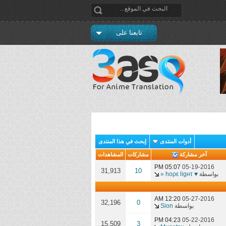
تابعنا على
أدوات المنتدى
إبحث في هذا المنتدى
آخر مشاركة
مشاركات
المشاهدات
05:07 PM
05-19-2016
31,913
10
بواسطة
♥ hoρε ligʜτ «
12:20 AM
05-27-2016
32,196
0
بواسطة
Sion
04:23 PM
05-22-2016
15,509
3