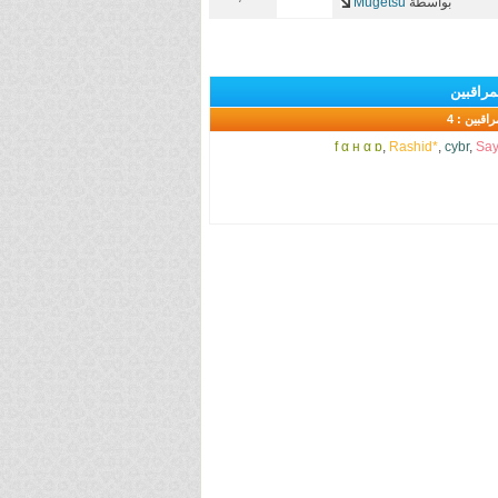
بواسطة
Mugetsu
مراقبين
راقبين : 4
f α н α ɒ
,
Rashid*
,
cybr
,
Sa