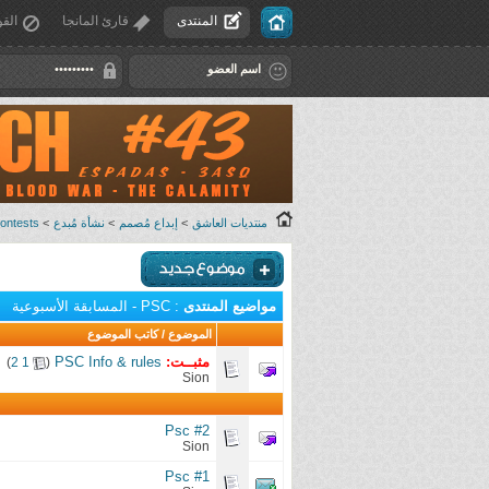
المنتدى
قارئ المانجا
القو
منتديات العاشق
>
إبداع مُصمم
>
نشأة مُبدع
>
Contests - المساب
مواضيع المنتدى
: PSC - المسابقة الأسبوعية
الموضوع
/
كاتب الموضوع
مثبــت:
PSC Info & rules
‏
)
2
1
(
Sion
Psc #2
Sion
Psc #1