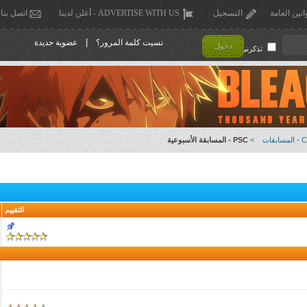
انين العامة
التسجيل
ADVERTISE WITH US - أعلن لدينا
اتصل بنا
|
نسيت كلمة المرور؟
عضوية جديدة
دخول
تذكرني !
قات
>
PSC - المسابقة الأسبوعية
التقييم