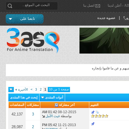
دينا
اتصل بنا
|
ور؟
عضوية جديدة
تابعنا على
م و عن ما قاموا بإنجازه
صفحة 1 من 10
1
2
3
>
الأخيرة
»
أدوات المنتدى
إبحث في هذا المنتدى
التقييم
آخر مشاركة
مشاركات
المشاهدات
01:42 AM
08-12-2015
42,137
3
بواسطة
غيث الآمل
05:42 PM
11-21-2013
28,087
2