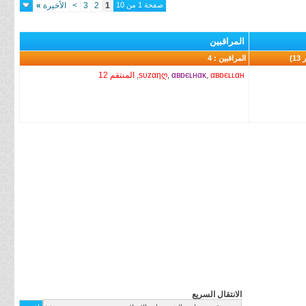
صفحة 1 من 10
1
2
3
>
الأخيرة
»
المراقبين
المراقبين : 4
αвɒєʟʟαн
,
αвɒєʟнαĸ
,
sυzαηღ
,
المنتقم 12
الانتقال السريع