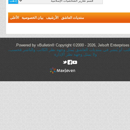
منتديات العاشق
-
الأرشيف
-
بيان الخصوصية
-
الأعلى
Powered by vBulletin® Copyright ©2000 - 2026, Jelsoft Enterprises 
ُكتب أو يُنشر في منتديات العاشق يُمثل وجهة نظر الكاتب والناشر فحسب،
ولا يمثل وجهه نظر الإدارة
rel="nofollow"