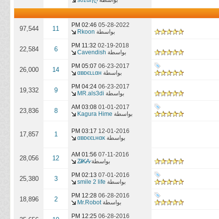
بواسطة
sυzαηღ
02:46 PM
05-28-2022
97,544
11
بواسطة
Rkoon
11:32 PM
02-19-2018
22,584
6
بواسطة
Cavendish
05:07 PM
06-23-2017
26,000
14
بواسطة
αвɒєʟʟαн
04:24 PM
06-23-2017
19,332
9
بواسطة
MR.als3di
03:08 AM
01-01-2017
23,836
8
بواسطة
Kagura Hime
03:17 PM
12-01-2016
17,857
1
بواسطة
αвɒєєʟнαĸ
01:56 AM
07-11-2016
28,056
12
بواسطة
Z̷I̷K̷A̷
02:13 PM
07-01-2016
25,380
3
بواسطة
smile 2 life
12:28 PM
06-28-2016
18,896
2
بواسطة
Mr.Robot
12:25 PM
06-28-2016