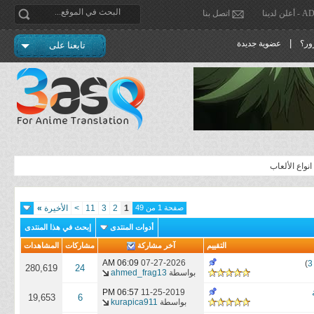
دينا
اتصل بنا
|
ور؟
عضوية جديدة
تابعنا على
واع الألعاب
صفحة 1 من 49
1
2
3
11
>
الأخيرة
»
أدوات المنتدى
إبحث في هذا المنتدى
التقييم
آخر مشاركة
مشاركات
المشاهدات
06:09 AM
07-27-2026
)
3
280,619
24
بواسطة
ahmed_frag13
06:57 PM
11-25-2019
19,653
6
بواسطة
kurapica911