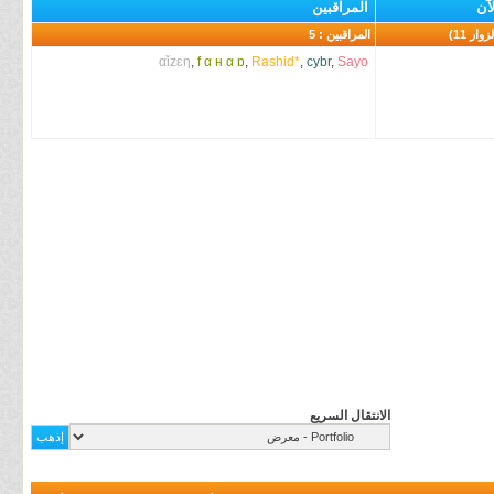
آن
المراقبين
المراقبين : 5
αǐzɛη
,
f α н α ɒ
,
Rashid*
,
cybr
,
Sayo
الانتقال السريع