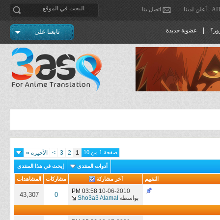
دينا
اتصل بنا
|
ور؟
عضوية جديدة
تابعنا على
صفحة 1 من 10
1
2
3
>
الأخيرة
»
أدوات المنتدى
إبحث في هذا المنتدى
التقييم
آخر مشاركة
مشاركات
المشاهدات
03:58 PM
10-06-2010
43,307
0
بواسطة
Sho3a3 Alamal