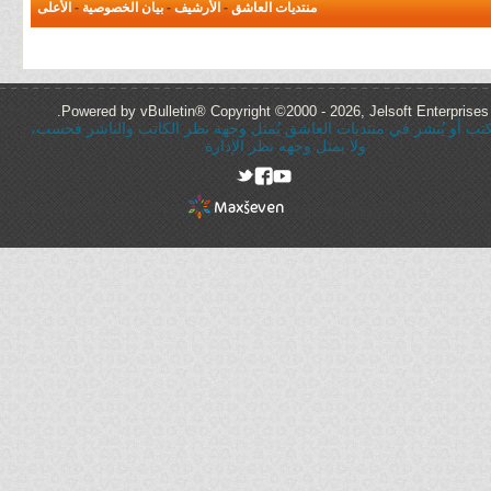
منتديات العاشق
-
الأرشيف
-
بيان الخصوصية
-
الأعلى
Powered by vBulletin® Copyright ©2000 - 2026, Jelsoft Enterprises 
ُكتب أو يُنشر في منتديات العاشق يُمثل وجهة نظر الكاتب والناشر فحسب،
ولا يمثل وجهه نظر الإدارة
rel="nofollow"