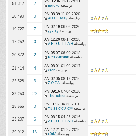
05:36 PM
12-17-2021
54,312
2
بواسطة
нaruĸo
08:39 PM
11-09-2020
20,490
0
بواسطة
Alaa Elassy
02:19 PM
06-04-2020
19,727
7
بواسطة
وعامووَ
12:20 AM
08-14-2018
17,252
0
بواسطة
A B D U L L A H
05:07 PM
06-09-2018
20,872
2
بواسطة
Red Winston
08:01 AM
01-01-2017
21,414
4
بواسطة
eror
02:05 AM
08-13-2016
22,528
3
بواسطة
Z O Z A I
09:16 PM
07-04-2016
32,250
29
بواسطة
The fighter
11:07 PM
04-26-2016
18,555
0
بواسطة
≈ ѕ r σ σ я α ♪|❝
08:15 PM
04-25-2016
23,207
6
بواسطة
A B D U L L A H
12:21 AM
01-27-2016
29,912
13
بواسطة
x0dA