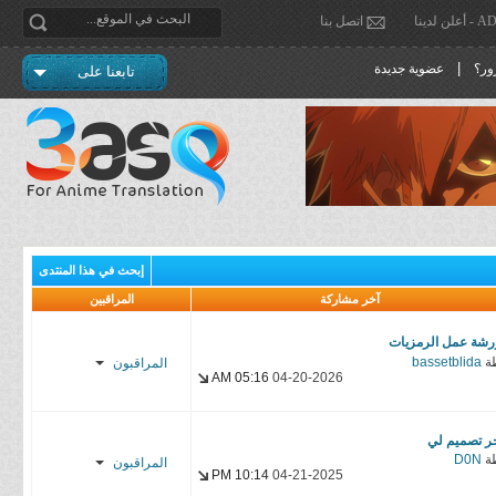
دينا
اتصل بنا
|
ور؟
عضوية جديدة
تابعنا على
إبحث في هذا المنتدى
آخر مشاركة
المراقبين
رشة عمل الرمزيات
ة
bassetblida
المراقبون
05:16 AM
04-20-2026
f α н α ɒ
ر تصميم لي
Rashid*
ة
D0N
المراقبون
10:14 PM
04-21-2025
cybr