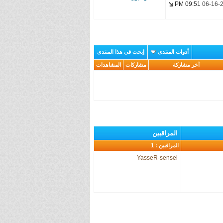
09:51 PM
06-16-
sensei
Joey93
Memories-
Fansub
أدوات المنتدى
إبحث في هذا المنتدى
YasseR-
آخر مشاركة
مشاركات
المشاهدات
sensei
المراقبين
المراقبين : 1
YasseR-sensei