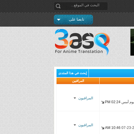
تابعنا على
إبحث في هذا المنتدى
المراقبين
المراقبون
وم أمس
02:24 PM
Enzo
madao900
المراقبون
10:46 AM
07-23-
нυѕѕєιη.ѕυвѕ