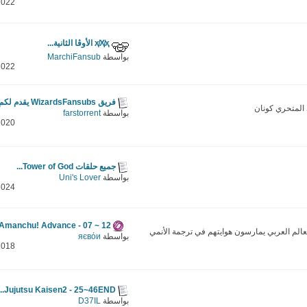
2022
ҳ̸Ҳ̸ҳ الأوڤا الثانية...
بواسطة
MarchiFansub
2022
فريق WizardsFansubs يقدم لكم...
 المتحري كونان
بواسطة
farstorrent
2020
جميع حلقات Tower of God...
بواسطة
Uni's Lover
2024
Amanchu! Advance - 07 ~ 12...
لم العربي يمارسون هوايتهم في ترجمة الأنمي
بواسطة
яєвόи
2018
Jujutsu Kaisen2 - 25~46END...
بواسطة
D37IL