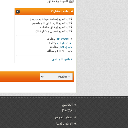
الموضوع مغلق
تعليمات المشاركة
لا تستطيع
إضافة مواضيع جديدة
لا تستطيع
الرد على المواضيع
لا تستطيع
إرفاق ملفات
لا تستطيع
تعديل مشاركاتك
is
BB code
متاحة
الابتسامات
متاحة
كود [IMG]
متاحة
كود HTML
معطلة
قوانين المنتدى
العاشق
DMCA
شعار الموقع
الإعلان لدينا