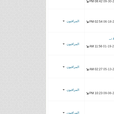
Ogisan
08:42 PM
09-30-
Uni's Lover
Nice San
Ogisan
YasseR-
المراقبون
02:54 PM
06-18-
sensei
Albara614
Asahi_Fansubs
YasseR-
sensei
YasseR-
المراقبون
sensei
11:56 AM
01-19-
.M7MAD.
baradock
المراقبون
02:27 AM
05-13-
YasseR-
sensei
Zeilkun
YasseR-
المراقبون
sensei
10:23 PM
09-06-
Super-Down
Team
المراقبون
YasseR-