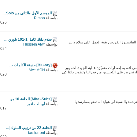
الموسم الأول والثاني من Solo...
بواسطة
Rimoo
2026
سلام دانك كامل 1-101 بلوري |...
لفانسبرز الفرديين بغية العمل على سلام دانك.
بواسطة
Hussein Alwr
2024
[Blu-ray] حديقة الكلمات -...
رئيسي لتقديم إصدارات متميّزة عالية الجودة لجمهور
بواسطة
MA~MON
، نحرص على التّحسين من قدراتنا وتطوير ذاتنا كي
2020
[Mirai-Subs] الحلقة 10 من...
ترجمة بالنسبة لي هواية استمتع بممارستها.
بواسطة
أبو العصافير
2017
الحلقة 22 من ترتيب الملوك |...
بواسطة
farstorrent