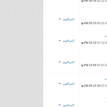
06:34 AM
02-22-
Feitan_s
YasseR-
المراقبون
sensei
05:33 AM
05-21-
MarchiFansub
YasseR-
المراقبون
sensei
03:16 PM
07-12-
SilverBullet1
YasseR-
المراقبون
sensei
10:59 PM
07-07-
Uni's Lover
YasseR-
المراقبون
sensei
09:10 AM
08-27-
Ayato
Abrahamsubs
المراقبون