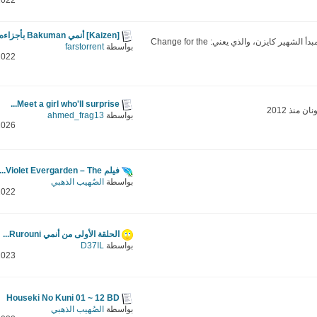
2022
[Kaizen] أنمي Bakuman بأجزاءه...
هدفنا هو التطوير الدائم لأنفسنا على المبدأ الشهير كايزن، والذي يعني: Change for the
بواسطة
farstorrent
2022
Meet a girl who'll surprise...
منذ 2012
بواسطة
ahmed_frag13
2026
فيلم Violet Evergarden – The...
بواسطة
الصُهيب الذهبي
2022
الحلقة الأولى من أنمي Rurouni...
بواسطة
D37IL
2023
Houseki No Kuni 01 ~ 12 BD
بواسطة
الصُهيب الذهبي