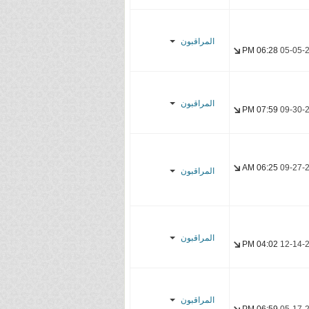
Son_Goku
hmadh21
YasseR-
d α ɴ ɴ α
المراقبون
sensei
06:28 PM
05-05-
Firas
CycLoNe
Mugi_nZk
YasseR-
YasseR-
sensei
المراقبون
sensei
07:59 PM
09-30-
Laze1
YasseR-
sensei
06:25 AM
09-27-
المراقبون
Alter Dac
YasseR-
sensei
المراقبون
04:02 PM
12-14-
Mirai-San
YasseR-
المراقبون
sensei