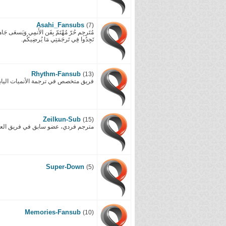
Asahi_Fansubs
(7)
مُتَرجِم حُرّ مُهْتَمّ بِفَن الأَنمِي وَيَسعَى جَاهدً
تَجِدُوا فِي تَرجَمَتِي مَا يُرضِيكُم.
Rhythm-Fansub
(13)
فريق متخصص في ترجمة الأنميات اليابان
Zeilkun-Sub
(15)
مترجم فردي، عضو سابق في فريق العا
Super-Down
(5)
Memories-Fansub
(10)