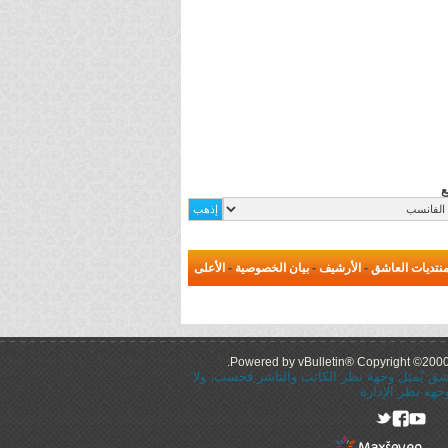
ع
نتديات العاشق
-
الأرشيف
-
بيان الخصوصية
-
الأعلى
Powered by vBulletin® Copyright ©2000 -
عاشق يُمثل وجهة نظر الكاتب والناشر فحسب، ولا
جهه نظر الإدارة