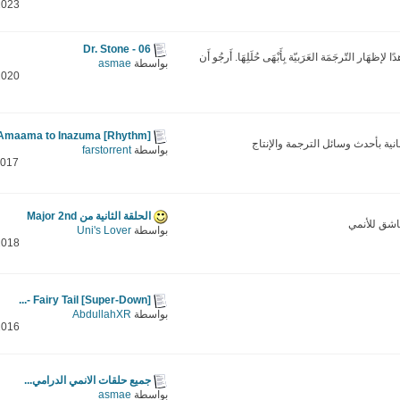
2023
Dr. Stone - 06
ا لإظهَار التّرجَمَة العَرَبيّة بِأَبْهَى حُلَلِهَا. أَرجُو أَن
بواسطة
asmae
2020
[Rhythm] Amaama to Inazuma -...
ية بأحدث وسائل الترجمة والإنتاج
بواسطة
farstorrent
2017
الحلقة الثانية من Major 2nd
شق للأنمي
بواسطة
Uni's Lover
2018
[Super-Down] Fairy Tail -...
بواسطة
AbdullahXR
2016
جميع حلقات الانمي الدرامي...
بواسطة
asmae