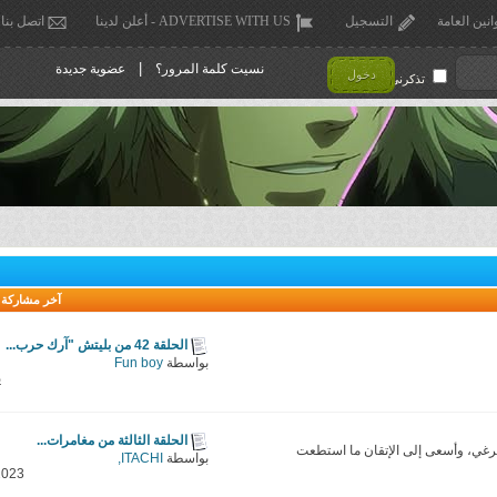
انين العامة
التسجيل
ADVERTISE WITH US - أعلن لدينا
اتصل بنا
|
نسيت كلمة المرور؟
عضوية جديدة
دخول
تذكرني !
آخر مشاركة
الحلقة 42 من بليتش "آرك حرب...
بواسطة
Fun boy
ي
الحلقة الثالثة من مغامرات...
رغي، وأسعى إلى الإتقان ما استطعت
بواسطة
ITACHI,
2023