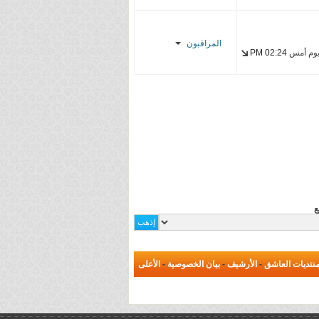
Enzo
hmadh21
المراقبون
madao900
وم أمس
02:24 PM
YasseR-
dr-House
sensei
C a r l o s
Caerus
تاوجي
ع
نتديات العاشق
-
الأرشيف
-
بيان الخصوصية
-
الأعلى