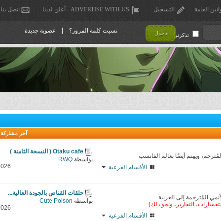
انين العامة
التسجيل
ADVERTISE WITH US - أعلن لدينا
اتصل بنا
|
نسيت كلمة المرور؟
عضوية جديدة
دخول
تذكرني !
آخر مشاركة
Otaku cafe ( النسخة الثامنة )
مُترجم، ويهتم أيضًا بعالم الفانسب
بواسطة
RWQ
2026
الأقسام الفرعية
حلقات القناص بالجودة العالية...
ي المُترجمة إلى العربية
بواسطة
Cute Poison
ستفسارات، التقارير، ونحو ذلك)
2026
الأقسام الفرعية