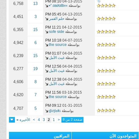
08:10 PM
04-13-2015
6,758
13
بواسطة
»αв∂αℓℓн.°•
05:45 PM
04-13-2015
4,451
3
بواسطة
حلم القمر
11:21 PM
04-12-2015
6,355
15
بواسطة
sofe side
10:18 PM
04-07-2015
4,942
6
بواسطة
the source
01:07 PM
04-04-2015
6,239
15
بواسطة
غيث الآمل
12:56 PM
04-04-2015
6,277
19
بواسطة
غيث الآمل
12:38 PM
04-04-2015
4,606
8
بواسطة
غيث الآمل
11:56 PM
03-18-2015
4,620
7
بواسطة
the source
09:12 PM
01-31-2015
4,707
5
بواسطة
ɠเɳt๏ƙเ
صفحة 2 من 8
<
1
2
3
4
>
الأخيرة
»
المتواجدون الآن
المراقبين