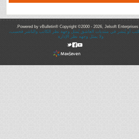
Powered by vBulletin® Copyright ©2000 - 2026, Jelsoft Enterprises 
ُكتب أو يُنشر في منتديات العاشق يُمثل وجهة نظر الكاتب والناشر فحسب،
ولا يمثل وجهه نظر الإدارة
rel="nofollow"