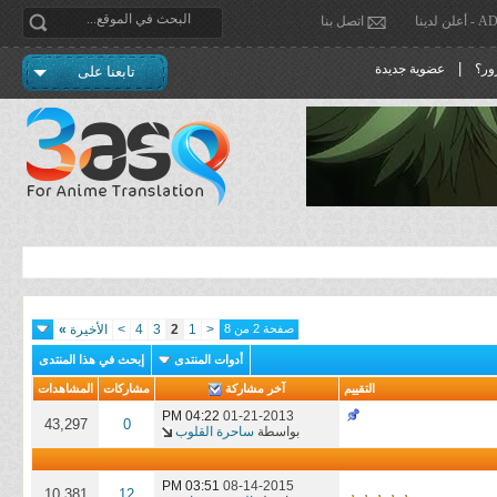
دينا
اتصل بنا
|
ور؟
عضوية جديدة
تابعنا على
صفحة 2 من 8
<
1
2
3
4
>
الأخيرة
»
أدوات المنتدى
إبحث في هذا المنتدى
التقييم
آخر مشاركة
مشاركات
المشاهدات
04:22 PM
01-21-2013
43,297
0
بواسطة
ساحرة القلوب
03:51 PM
08-14-2015
10,381
12