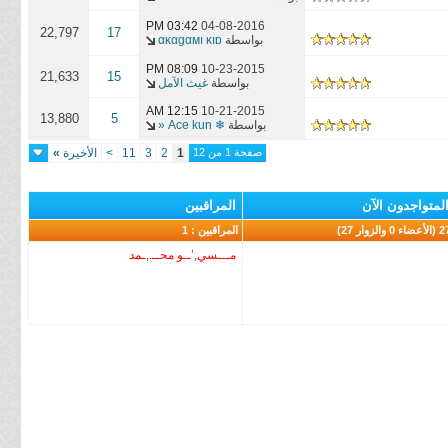
03:42 PM
04-08-2016
22,797
17
بواسطة
ακαgαмı κıɒ
08:09 PM
10-23-2015
21,633
15
بواسطة
غيث الآمل
12:15 AM
10-21-2015
13,880
5
بواسطة
❄ Ace kun «
صفحة 1 من 12
1
2
3
11
>
الأخيرة
»
لمتواجدون الآن
المراقبين
عضاء 0 والزوار 27)
المراقبين : 1
مـــسي,’ــو محــ.,ـمد