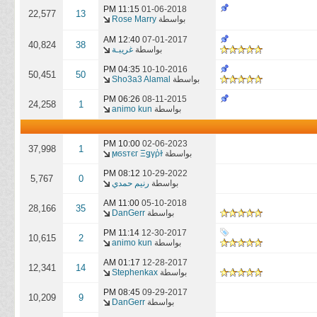
11:15 PM
01-06-2018
22,577
13
بواسطة
Rose Marry
12:40 AM
07-01-2017
40,824
38
بواسطة
غريبـة
04:35 PM
10-10-2016
50,451
50
بواسطة
Sho3a3 Alamal
06:26 PM
08-11-2015
24,258
1
بواسطة
animo kun
10:00 PM
02-06-2023
37,998
1
بواسطة
ϻϭѕтєг Ξǥγῥɫ
08:12 PM
10-29-2022
5,767
0
بواسطة
رنيم حمدي
11:00 AM
05-10-2018
28,166
35
بواسطة
DanGerr
11:14 PM
12-30-2017
10,615
2
بواسطة
animo kun
01:17 AM
12-28-2017
12,341
14
بواسطة
Stephenkax
08:45 PM
09-29-2017
10,209
9
بواسطة
DanGerr