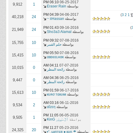
06:10 PM
06-25-2017
9,912
1
بواسطة
Eraser Rain
04:39 PM
04-06-2017
)
3
2
1
40,218
24
بواسطة
iiHassan ~
01:43 PM
09-16-2016
)
21,949
24
بواسطة
Sho3a3 Alamal
09:32 PM
07-08-2016
15,755
10
بواسطة
حلم القمر
05:50 PM
07-08-2016
15,415
10
بواسطة
αвɒєєʟнαĸ
04:11 AM
07-07-2016
10,015
0
بواسطة
رائحة المطر
04:36 AM
06-25-2016
9,447
0
بواسطة
رائحة المطر
01:59 PM
06-17-2016
15,613
10
بواسطة
кυяσ тαкυмι
03:16 AM
06-11-2016
9,534
2
بواسطة
αǐzɛη
11:05 PM
06-05-2016
9,505
1
بواسطة
ٱڷﻣ̝̚ﺳ̭͠ٺڔ KinG
11:27 PM
05-23-2016
24,325
20
بواسطة
☂ ωιnтєя ● кυn .°•