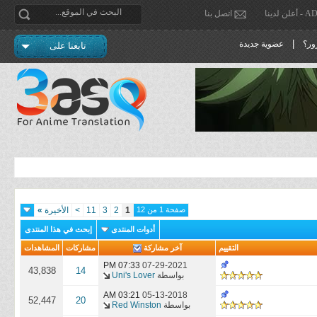
دينا
اتصل بنا
|
ور؟
عضوية جديدة
تابعنا على
صفحة 1 من 12
1
2
3
11
>
الأخيرة
»
أدوات المنتدى
إبحث في هذا المنتدى
التقييم
آخر مشاركة
مشاركات
المشاهدات
07:33 PM
07-29-2021
43,838
14
بواسطة
Uni's Lover
03:21 AM
05-13-2018
52,447
20
بواسطة
Red Winston