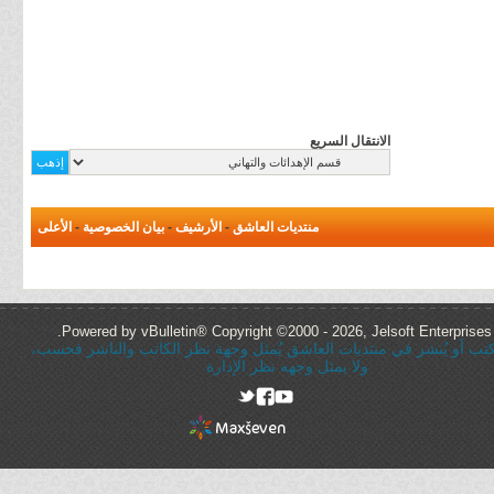
الانتقال السريع
منتديات العاشق
-
الأرشيف
-
بيان الخصوصية
-
الأعلى
Powered by vBulletin® Copyright ©2000 - 2026, Jelsoft Enterprises 
ُكتب أو يُنشر في منتديات العاشق يُمثل وجهة نظر الكاتب والناشر فحسب،
ولا يمثل وجهه نظر الإدارة
rel="nofollow"