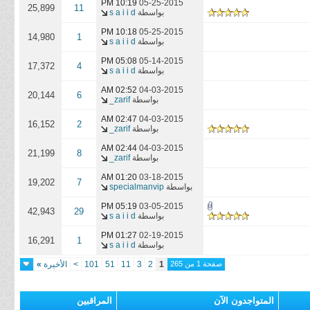
10:19 PM
05-25-2015
25,899
11
بواسطة
s a i i d
10:18 PM
05-25-2015
14,980
1
بواسطة
s a i i d
05:08 PM
05-14-2015
17,372
4
بواسطة
s a i i d
02:52 AM
04-03-2015
20,144
6
بواسطة
zarif_
02:47 AM
04-03-2015
16,152
2
بواسطة
zarif_
02:44 AM
04-03-2015
21,199
8
بواسطة
zarif_
01:20 AM
03-18-2015
19,202
7
بواسطة
specialmanvip
05:19 PM
03-05-2015
42,943
29
بواسطة
s a i i d
01:27 PM
02-19-2015
16,291
1
بواسطة
s a i i d
صفحة 1 من 265
1
2
3
11
51
101
>
الأخيرة
»
المتواجدون الآن
المراقبين