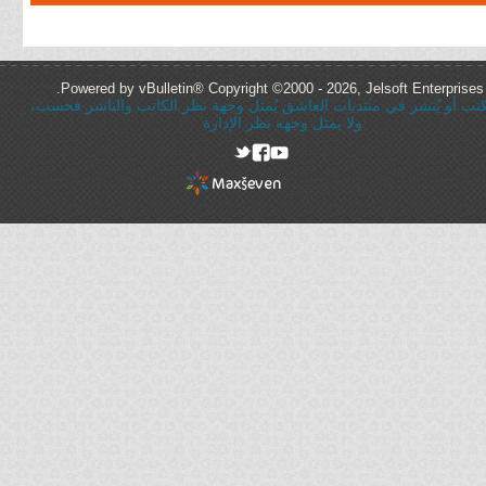
Powered by vBulletin® Copyright ©2000 - 2026, Jelsoft Enterprises 
ُكتب أو يُنشر في منتديات العاشق يُمثل وجهة نظر الكاتب والناشر فحسب،
ولا يمثل وجهه نظر الإدارة
rel="nofollow"