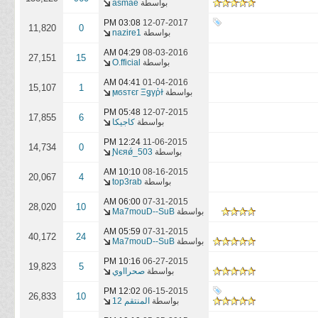
بواسطة
asmae
03:08 PM
12-07-2017
11,820
0
بواسطة
nazire1
04:29 AM
08-03-2016
27,151
15
بواسطة
O.fficial
04:41 AM
01-04-2016
15,107
1
بواسطة
ϻϭѕтєг Ξǥγῥɫ
05:48 PM
12-07-2015
17,855
6
بواسطة
كاجيكا
12:24 PM
11-06-2015
14,734
0
بواسطة
Ɲєяǿ_503
10:10 AM
08-16-2015
20,067
4
بواسطة
top3rab
06:00 AM
07-31-2015
28,020
10
بواسطة
Ma7mouD--SuB
05:59 AM
07-31-2015
40,172
24
بواسطة
Ma7mouD--SuB
10:16 PM
06-27-2015
19,823
5
بواسطة
صحرااوي
12:02 PM
06-15-2015
26,833
10
بواسطة
المنتقم 12