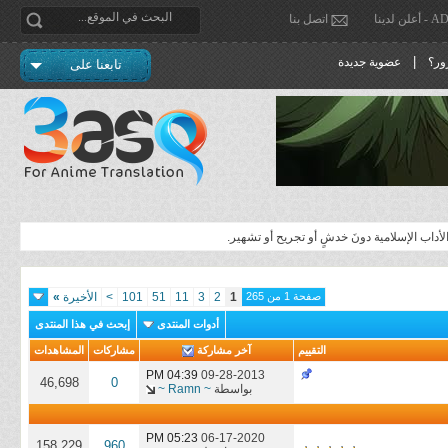
دينا
اتصل بنا
|
ور؟
عضوية جديدة
تابعنا على
الأداب الإسلامية دونَ خدشٍ أو تجريح أو تشهير.
صفحة 1 من 265
1
2
3
11
51
101
>
الأخيرة
»
أدوات المنتدى
إبحث في هذا المنتدى
التقييم
آخر مشاركة
مشاركات
المشاهدات
04:39 PM
09-28-2013
46,698
0
بواسطة
~ Ramn ~
05:23 PM
06-17-2020
158,229
960