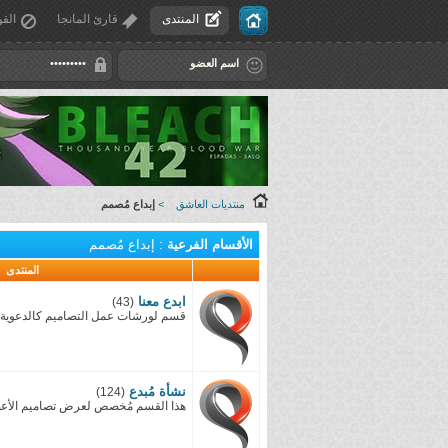
المنتدى
قارئ المانجا
القو
منتديات العاشق
>
إبداع مُصمم
الأقسام الفرعية
: إبداع مُصمم
المنتدى
ابدع معنا
(43)
قسم لورشات عمل التصاميم كالدعوية و 
نشأة مُبدع
(124)
هذا القسم مُخصص لعرض تصاميم الأعضا