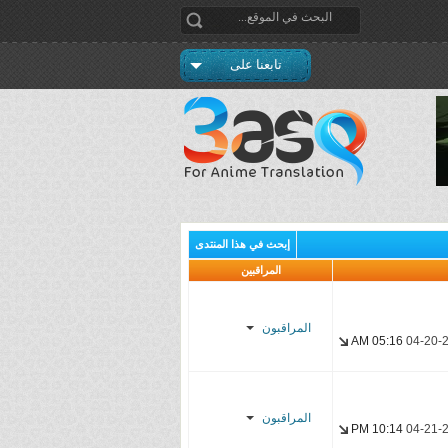
تابعنا على
إبحث في هذا المنتدى
المراقبين
المراقبون
05:16 AM
04-20-
f α н α ɒ
Rashid*
المراقبون
10:14 PM
04-21-
cybr