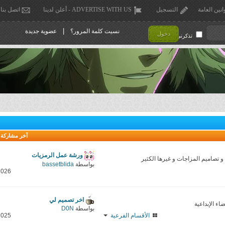
انين العامة
التسجيل
ADVERTISE WITH US - أعلن لدينا
اتصل بنا
|
نسيت كلمة المرور؟
عضوية جديدة
دخول
تذكرني !
آخر مشاركة
ورشة عمل الرمزيات
تصاميم المزاجات و غيرها الكثير
بواسطة
bassetblida
2026
اخر تصميم لي
ء الإبداعية
بواسطة
D0N
الأقسام الفرعية
2025