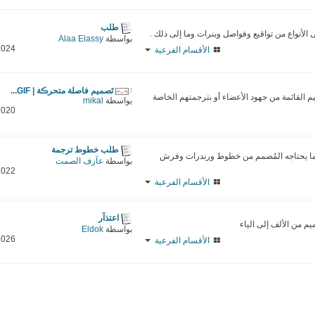
طلب
لأنواع من تواقيع وفواصل وبنرات وما إلى ذلك .
بواسطة
Alaa Elassy
2024
الأقسام الفرعية
تَصميم فاصلة متحرڪة | GIF...
القائمة من جهود الأعضاء أو بترجمتهم الخاصة
بواسطة
mikal
2020
طلب خطوط ترجمة
ما يحتاجه المُصمم من خطوط ورندرات وفرش
بواسطة
عآزف الصمت
2022
الأقسام الفرعية
اعتذآر
م من الألف إلى الياء
بواسطة
Eldok
2026
الأقسام الفرعية