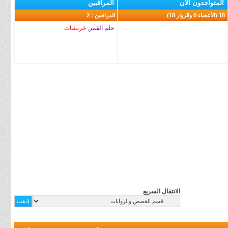
المتواجدون الآن
المراقبين
18 (الأعضاء 0 والزوار 18)
المراقبين : 2
حلم القمر
,
خربشات
الانتقال السريع