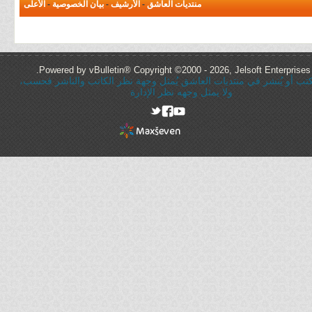
منتديات العاشق
-
الأرشيف
-
بيان الخصوصية
-
الأعلى
Powered by vBulletin® Copyright ©2000 - 2026, Jelsoft Enterprises 
ُكتب أو يُنشر في منتديات العاشق يُمثل وجهة نظر الكاتب والناشر فحسب،
ولا يمثل وجهه نظر الإدارة
rel="nofollow"