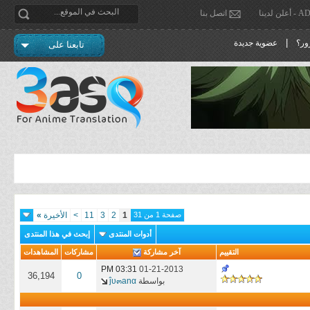
دينا
اتصل بنا
|
ور؟
عضوية جديدة
تابعنا على
صفحة 1 من 31
1
2
3
11
>
الأخيرة
»
أدوات المنتدى
إبحث في هذا المنتدى
التقييم
آخر مشاركة
مشاركات
المشاهدات
03:31 PM
01-21-2013
36,194
0
بواسطة
ĵυ๓аnα