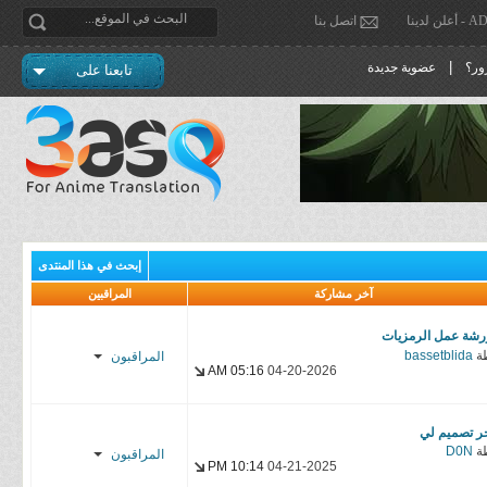
دينا
اتصل بنا
|
ور؟
عضوية جديدة
تابعنا على
إبحث في هذا المنتدى
آخر مشاركة
المراقبين
رشة عمل الرمزيات
ة
bassetblida
المراقبون
05:16 AM
04-20-2026
f α н α ɒ
ر تصميم لي
Rashid*
ة
D0N
المراقبون
10:14 PM
04-21-2025
cybr