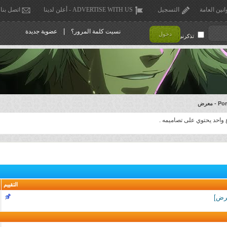
انين العامة
التسجيل
ADVERTISE WITH US - أعلن لدينا
اتصل بنا
|
نسيت كلمة المرور؟
عضوية جديدة
دخول
تذكرني !
- معرض
 واحد يحتوي على تصاميمه .
التقييم