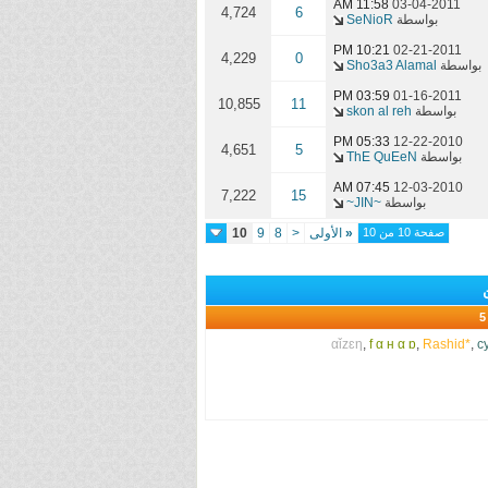
11:58 AM
03-04-2011
4,724
6
بواسطة
SeNioR
10:21 PM
02-21-2011
4,229
0
بواسطة
Sho3a3 Alamal
03:59 PM
01-16-2011
10,855
11
بواسطة
skon al reh
05:33 PM
12-22-2010
4,651
5
بواسطة
ThE QuEeN
07:45 AM
12-03-2010
7,222
15
بواسطة
~JIN~
صفحة 10 من 10
«
الأولى
<
8
9
10
αǐzɛη
,
f α н α ɒ
,
Rashid*
,
c