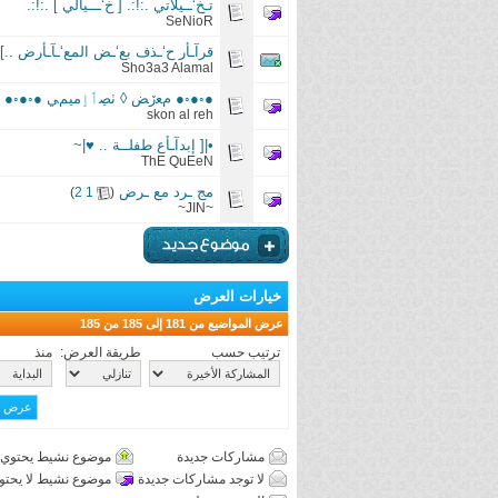
تـخ‘ــيلاتي .:!:. [ خ‘ـــيآلي ] .:!:.
SeNioR
قرآـأر ح‘ـذف بع‘ـض المع‘ـآـأرض ..]|
Sho3a3 Alamal
●◦●◦● مﻌڒﺾ ◊ ٺڝٲٳميمﻲ ●◦●◦●
‏
skon al reh
•|[ إبدآـأع طفلــة .. ♥|~
ThE QuEeN
مج ـرد مع ـرض
‏
)
2
1
(
~JIN~
خيارات العرض
عرض المواضيع من 181 إلى 185 من 185
ترتيب حسب
طريقة العرض:
منذ
مشاركات جديدة
موضوع نشيط يحتوي 
لا توجد مشاركات جديدة
موضوع نشيط لا يحتو