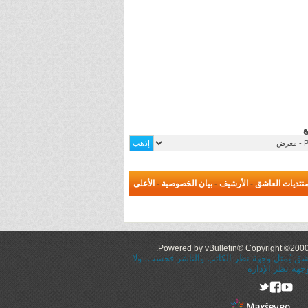
ع
نتديات العاشق
-
الأرشيف
-
بيان الخصوصية
-
الأعلى
Powered by vBulletin® Copyright ©2000 -
عاشق يُمثل وجهة نظر الكاتب والناشر فحسب، ولا
جهه نظر الإدارة