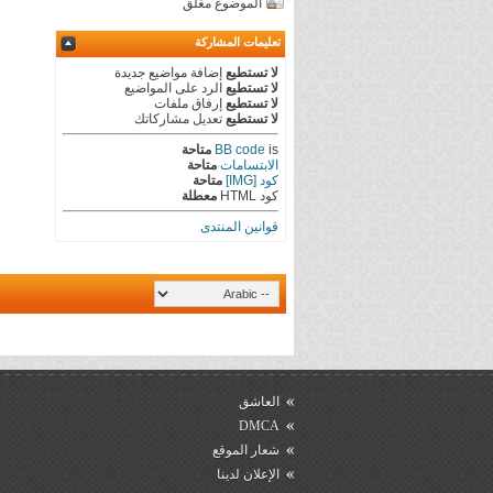
الموضوع مغلق
تعليمات المشاركة
لا تستطيع
إضافة مواضيع جديدة
لا تستطيع
الرد على المواضيع
لا تستطيع
إرفاق ملفات
لا تستطيع
تعديل مشاركاتك
is
BB code
متاحة
الابتسامات
متاحة
كود [IMG]
متاحة
كود HTML
معطلة
قوانين المنتدى
العاشق
DMCA
شعار الموقع
الإعلان لدينا