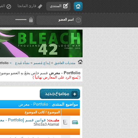
المنتدى
قارئ المانجا
القو
منتديات العاشق
>
إبداع مُصمم
>
نشأة مُبدع
>
Portfolio 
Portfolio - معرض
قسم خاص يضَعُ بهِ العضو موضوع
( يُمنع الرد على المعارض نهائياً )
مواضيع المنتدى
: Portfolio - معرض
الموضوع
/
كاتب الموضوع
مثبــت:
قوانين قسم [Portfolio - معرض]
Sho3a3 Alamal