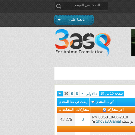
تابعنا على
صفحة 10 من 10
«
الأولى
<
8
9
10
أدوات المنتدى
إبحث في هذا المنتدى
آخر مشاركة
مشاركات
المشاهدات
03:58 PM
10-06-2010
43,275
0
بواسطة
Sho3a3 Alamal