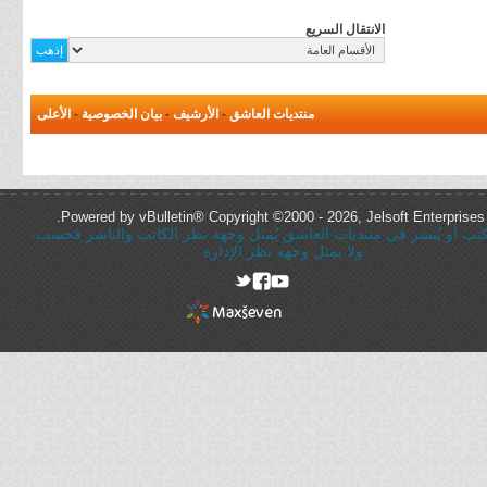
الانتقال السريع
منتديات العاشق
-
الأرشيف
-
بيان الخصوصية
-
الأعلى
Powered by vBulletin® Copyright ©2000 - 2026, Jelsoft Enterprises 
ُكتب أو يُنشر في منتديات العاشق يُمثل وجهة نظر الكاتب والناشر فحسب،
ولا يمثل وجهه نظر الإدارة
rel="nofollow"