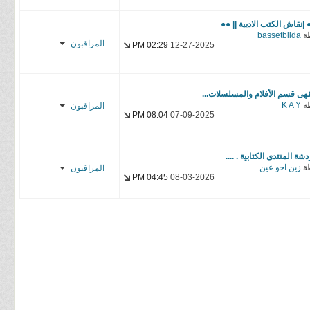
sυzαηღ
 |نقاش الكتب الادبية || ●●
αвɒєʟнαĸ
ة
bassetblida
المراقبون
02:29 PM
12-27-2025
αвɒєʟʟαн
حلم القمر
المنتقم 12
خربشات
هى قسم الأفلام والمسلسلات...
ة
K A Y
المراقبون
08:04 PM
07-09-2025
Dog Day
Afternoon
شة المنتدى الكتابية . ....
ة
زين اخو عين
المراقبون
04:45 PM
08-03-2026
animo kun