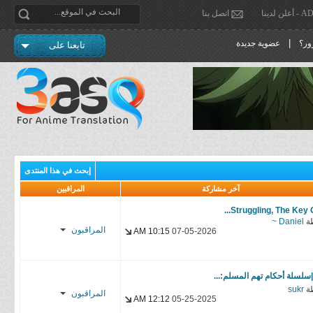
دينا
اتصل بنا
|
ور؟
عضوية جديدة
تابعنا على
إبحث في هذا المنتدى
آخر مشاركة
المراقبين
Struggling, The Key Of.
ة
Daniel ~
المراقبون
10:15 AM
07-05-2026
مـــسي,’ــو
محــ.,ـمد
سلسلة أحكام تهم المسلم:...
ة
sukr
المراقبون
12:12 AM
05-25-2025