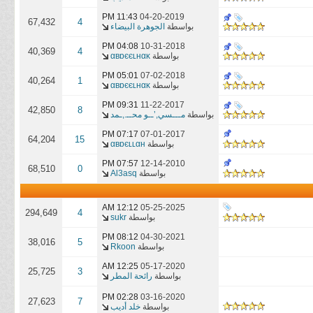
11:43 PM
04-20-2019
67,432
4
بواسطة
الجوهرة البيضاء
04:08 PM
10-31-2018
40,369
4
بواسطة
αвɒєєʟнαĸ
05:01 PM
07-02-2018
40,264
1
بواسطة
αвɒєєʟнαĸ
09:31 PM
11-22-2017
42,850
8
بواسطة
مـــسي,’ــو محــ.,ـمد
07:17 PM
07-01-2017
64,204
15
بواسطة
αвɒєʟʟαн
07:57 PM
12-14-2010
68,510
0
بواسطة
Al3asq
12:12 AM
05-25-2025
294,649
4
بواسطة
sukr
08:12 PM
04-30-2021
38,016
5
بواسطة
Rkoon
12:25 AM
05-17-2020
25,725
3
بواسطة
رائحة المطر
02:28 PM
03-16-2020
27,623
7
بواسطة
خلد أديب