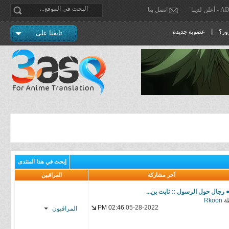
دينا
اتصل بنا
|
ور؟
عضوية جديدة
تابعنا على
إبحث في هذا المنتدى
آخر مشاركة
المراقبين
● رجال حول الرسول :: ثابت بن...
ة
Rkoon
02:46 PM
05-28-2022
المراقبون