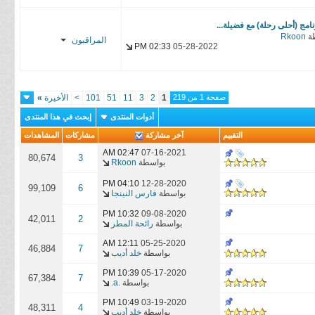
sυzαηღ
αвɒєʟнαĸ
نامج (أحلى رحلة) مع فضيلة...
ة
Rkoon
المراقبون
αвɒєʟʟαн
02:33 PM
05-28-2022
المنتقم 12
sυzαηღ
αвɒєʟнαĸ
صفحة 1 من 219
1
2
3
11
51
101
>
الأخيرة
»
αвɒєʟʟαн
أدوات المنتدى
إبحث في هذا المنتدى
المنتقم 12
التقييم
آخر مشاركة
مشاركات
المشاهدات
02:47 AM
07-16-2021
80,674
3
بواسطة
Rkoon
04:10 PM
12-28-2020
99,109
6
بواسطة
فارس النينجا
10:32 PM
09-08-2020
42,011
2
بواسطة
رائحة المطر
12:11 AM
05-25-2020
46,884
7
بواسطة
خلد أديب
10:39 PM
05-17-2020
67,384
7
بواسطة
.a.
10:49 PM
03-19-2020
48,311
4
بواسطة
خلد أديب