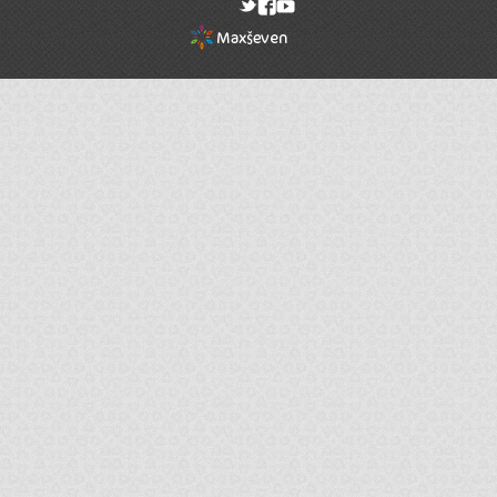
rel="nofollow"