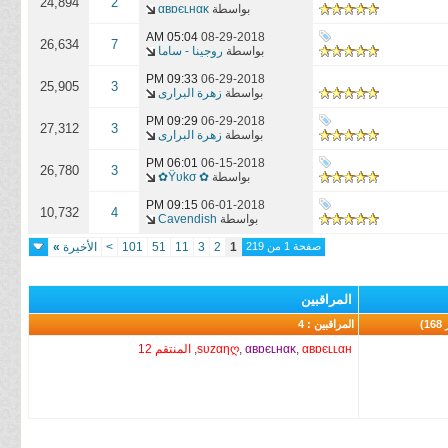
24,894
2
بواسطة
αвɒєʟнαĸ
05:04 AM
08-29-2018
26,634
7
بواسطة
روجينا - ساما
09:33 PM
06-29-2018
25,905
3
بواسطة
زهرة البرارى
09:29 PM
06-29-2018
27,312
3
بواسطة
زهرة البرارى
06:01 PM
06-15-2018
26,780
3
بواسطة
✿ Ÿυkσ✿
09:15 PM
06-01-2018
10,732
4
بواسطة
Cavendish
صفحة 1 من 219
1
2
3
11
51
101
>
الأخيرة
»
المراقبين
المراقبين : 4
αвɒєʟʟαн
,
αвɒєʟнαĸ
,
sυzαηღ
,
المنتقم 12