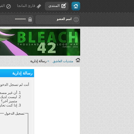
المنتدى
قارئ المانجا
القو
منتديات العاشق
>
رسالة إدارية
رسالة إدارية
أنت لم تسجل الدخول ب
أن غير مسجل
ليست لديك ص
متميز آخر؟
إذا كنت تحاو
تسجيل الدخول