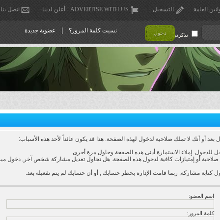
انين العامة
التسجيل
ADVERTISE WITH US - أعلن لدينا
اتصل بنا
|
نسيت كلمة المرور؟
عضوية جديدة
دخول
تذكرني !
عد أو أنك لا تملك صلاحية لدخول لهذه الصفحة. هذا قد يكون عائداً لأحد هذه الأسباب:
 للدخول. إملاء الاستمارة أدنى هذه الصفحة وحاول مرة أخرى.
لاحية أو إمتيازات كافية لدخول هذه الصفحة. هل تحاول تعديل مشاركة شخص آخر, دخول ميزا
ل كتابة مشاركة, ربما قامت الإدارة بحظر حسابك , أو أن حسابك لم يتم تفعيله بعد.
اسم العضو:
كلمة المرور: