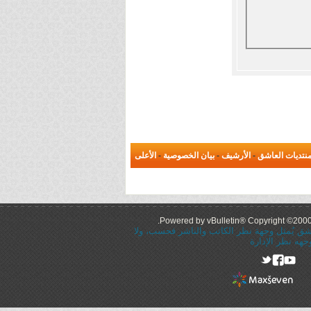
نتديات العاشق
-
الأرشيف
-
بيان الخصوصية
-
الأعلى
Powered by vBulletin® Copyright ©2000 -
عاشق يُمثل وجهة نظر الكاتب والناشر فحسب، ولا
جهه نظر الإدارة
rel