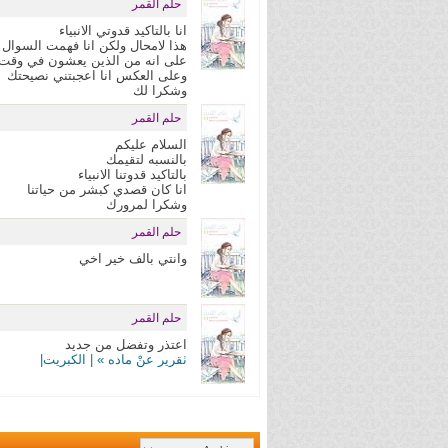
حلم القمر
انا بالتاكيد قدوتي الانبياء
هذا لامحال ولكن انا فهمت السوال
على انه من الذين يعشون في وقت 
وعلى العكس انا اعجبتني نصيحتك
وشكرا لك
حلم القمر
السلام عليكم
بالنسبه لتقيمك
بالتاكيد قدوتنا الانبياء
انا كان قصدي كبشر من حياتنا
وشكرا لمرورك
حلم القمر
وانتي بالف خير اخي
حلم القمر
اعتذر وتفضل من جديد
ٺقرير عنْ ماده » | الكبريت|