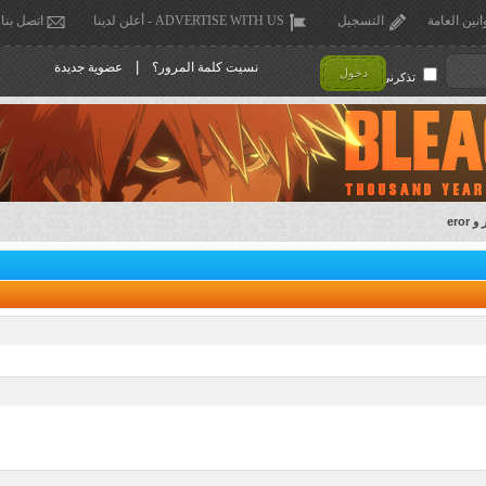
انين العامة
التسجيل
ADVERTISE WITH US - أعلن لدينا
اتصل بنا
|
نسيت كلمة المرور؟
عضوية جديدة
دخول
تذكرني !
ero