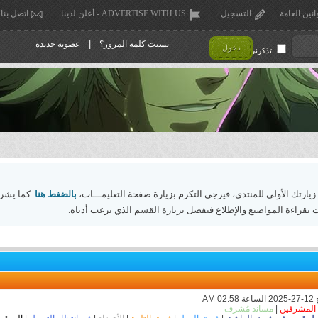
انين العامة
التسجيل
ADVERTISE WITH US - أعلن لدينا
اتصل بنا
|
نسيت كلمة المرور؟
عضوية جديدة
دخول
تذكرني !
 زيارتك الأولى للمنتدى، فيرجى التكرم بزيارة صفحة التعليمـــات،
بالضغط هنا
. كما يشر
 بقراءة المواضيع والإطلاع فتفضل بزيارة القسم الذي ترغب أدناه.
المشرفين
|
مساند مُشرف