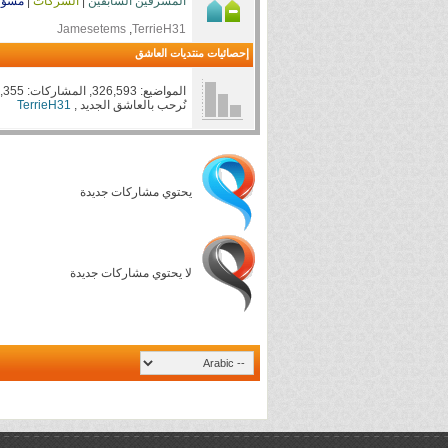
المشرفين السابقين
|
الشركات
|
مسؤو
TerrieH31
, ‏
Jamesetems
إحصائيات منتديات العاشق
المواضيع: 326,593, المشاركات: 4,854,355, الأعضاء: 873,418
نُرحب بالعاشق الجديد ,
TerrieH31
يحتوي مشاركات جديدة
لا يحتوي مشاركات جديدة