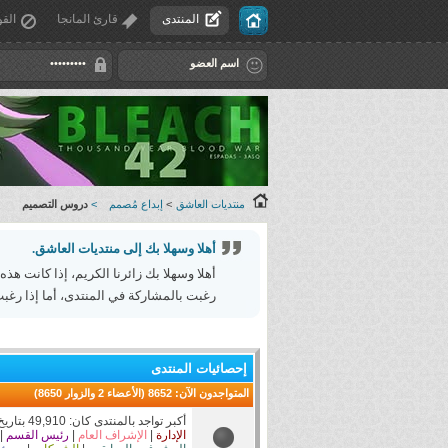
المنتدى
قارئ المانجا
القو
منتديات العاشق
>
إبداع مُصمم
>
دروس التصميم
أهلا وسهلا بك إلى منتديات العاشق.
أهلا وسهلا بك زائرنا الكريم، إذا كانت هذه
رغبت بالمشاركة في المنتدى، أما إذا رغبت
إحصائيات المنتدى
المتواجدون الآن
: 8652 (الأعضاء 2 والزوار 8650)
أكبر تواجد بالمنتدى كان: 49,910 بتاريخ 12-27-2025 الساعة 02:58 AM
الإدارة
|
الإشراف العام
|
رئيس القسم
|