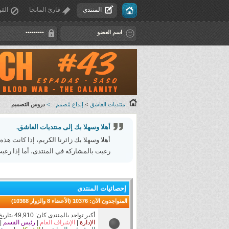
المنتدى
قارئ المانجا
القو
منتديات العاشق
>
إبداع مُصمم
>
دروس التصميم
أهلا وسهلا بك إلى منتديات العاشق.
أهلا وسهلا بك زائرنا الكريم، إذا كانت هذه
رغبت بالمشاركة في المنتدى، أما إذا رغبت
إحصائيات المنتدى
المتواجدون الآن
: 10376 (الأعضاء 8 والزوار 10368)
أكبر تواجد بالمنتدى كان: 49,910 بتاريخ 12-27-2025 الساعة 02:58 AM
الإدارة
|
الإشراف العام
|
رئيس القسم
|