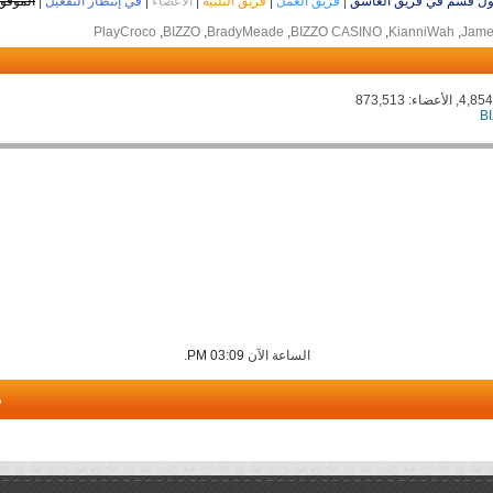
ل قسم في فريق العاشق
|
فريق العمل
|
فريق التلبية
|
الأعضاء
|
في إنتظار التفعيل
|
الموقو
Jame
, ‏
KianniWah
, ‏
BIZZO CASINO
, ‏
BradyMeade
, ‏
BIZZO
, ‏
PlayCroco
B
الساعة الآن
03:09 PM
.
م