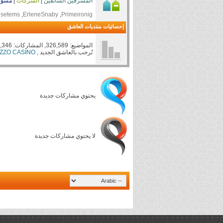
المشرفين السابقين
|
الشركات
|
مسؤو
Primeironig
, ‏
ErleneSnaby
, ‏
setems
إحصائيات منتديات العاشق
المواضيع: 326,589, المشاركات: 4,854,346, الأعضاء: 873,513
نُرحب بالعاشق الجديد ,
IZZO CASINO
يحتوي مشاركات جديدة
لا يحتوي مشاركات جديدة