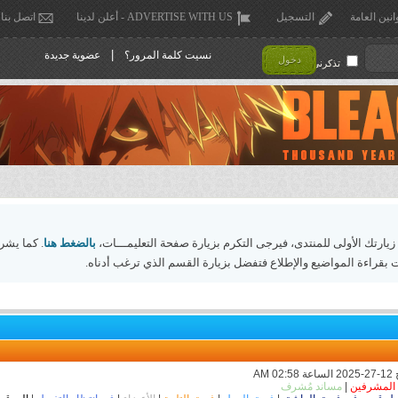
انين العامة
التسجيل
ADVERTISE WITH US - أعلن لدينا
اتصل بنا
|
نسيت كلمة المرور؟
عضوية جديدة
دخول
تذكرني !
 زيارتك الأولى للمنتدى، فيرجى التكرم بزيارة صفحة التعليمـــات،
بالضغط هنا
. كما يشر
 بقراءة المواضيع والإطلاع فتفضل بزيارة القسم الذي ترغب أدناه.
المشرفين
|
مساند مُشرف