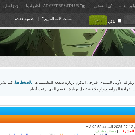
انين العامة
التسجيل
ADVERTISE WITH US - أعلن لدينا
اتصل بنا
|
نسيت كلمة المرور؟
عضوية جديدة
دخول
تذكرني !
 زيارتك الأولى للمنتدى، فيرجى التكرم بزيارة صفحة التعليمـــات،
بالضغط هنا
. كما يشر
 بقراءة المواضيع والإطلاع فتفضل بزيارة القسم الذي ترغب أدناه.
المشرفين
|
مساند مُشرف