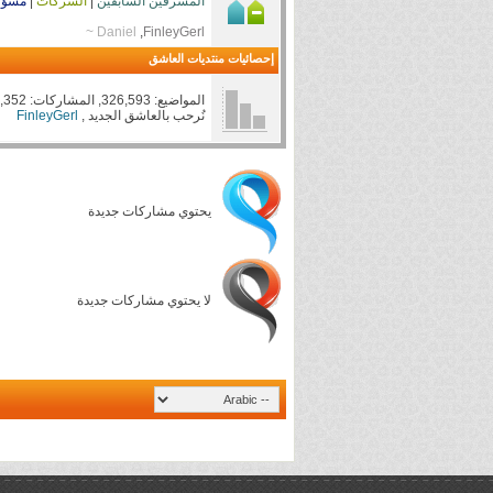
المشرفين السابقين
|
الشركات
|
مسؤو
FinleyGerl
, ‏
Daniel ~
إحصائيات منتديات العاشق
المواضيع: 326,593, المشاركات: 4,854,352, الأعضاء: 873,405
نُرحب بالعاشق الجديد ,
FinleyGerl
يحتوي مشاركات جديدة
لا يحتوي مشاركات جديدة