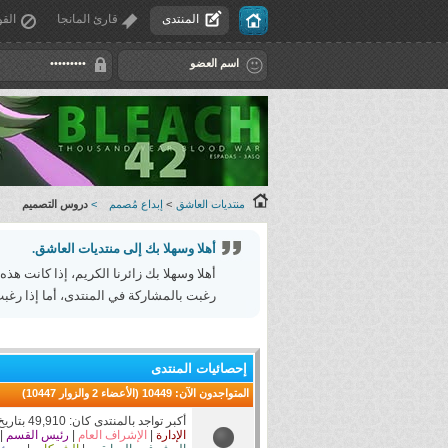
المنتدى
قارئ المانجا
القو
منتديات العاشق
>
إبداع مُصمم
>
دروس التصميم
أهلا وسهلا بك إلى منتديات العاشق.
أهلا وسهلا بك زائرنا الكريم، إذا كانت هذه
رغبت بالمشاركة في المنتدى، أما إذا رغبت
إحصائيات المنتدى
المتواجدون الآن
: 10449 (الأعضاء 2 والزوار 10447)
أكبر تواجد بالمنتدى كان: 49,910 بتاريخ 12-27-2025 الساعة 02:58 AM
الإدارة
|
الإشراف العام
|
رئيس القسم
|