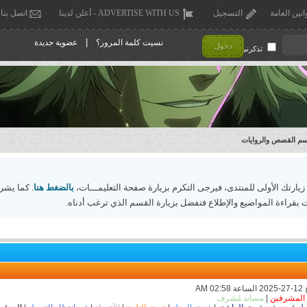
انين العامة
التسجيل
ADVERTISE WITH US - أعلن لدينا
اتصل بنا
|
نسيت كلمة المرور؟
عضوية جديدة
دخول
تذكرني !
م القصص والروايات
 زيارتك الأولى للمنتدى، فيرجى التكرم بزيارة صفحة التعليمـــات،
بالضغط هنا
. كما يشر
 بقراءة المواضيع والإطلاع فتفضل بزيارة القسم الذي ترغب أدناه.
المشرفين
|
مساند مُشرف