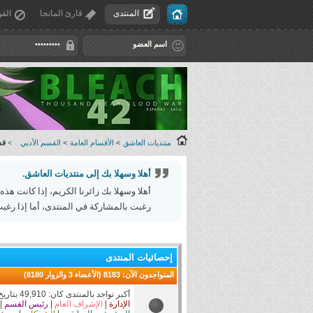
المنتدى
قارئ المانجا
القو
منتديات العاشق
>
الأقسام العامة
>
القسم الأدبي
>
قس
أهلا وسهلا بك إلى منتديات العاشق.
أهلا وسهلا بك زائرنا الكريم، إذا كانت هذه
رغبت بالمشاركة في المنتدى، أما إذا رغبت
إحصائيات المنتدى
المتواجدون الآن
: 8183 (الأعضاء 3 والزوار 8180)
أكبر تواجد بالمنتدى كان: 49,910 بتاريخ 12-27-2025 الساعة 02:58 AM
الإدارة
|
الإشراف العام
|
رئيس القسم
|