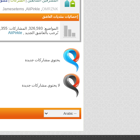
المشرفين السابقين
|
الشركات
|
مسؤو
OMRZNK
, ‏
AliPirkle
, ‏
Jamesetems
إحصائيات منتديات العاشق
المواضيع: 326,593, المشاركات: 4,854,355, الأعضاء: 873,419
نُرحب بالعاشق الجديد ,
AliPirkle
يحتوي مشاركات جديدة
لا يحتوي مشاركات جديدة